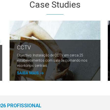
Case
Studies
CCTV
Objectivo: Instalação de CCTV em cerca 25
estabelecimentos com sala de comando nos
escritórios centrais.
SAIBA MAIS
26 PROFISSIONAL