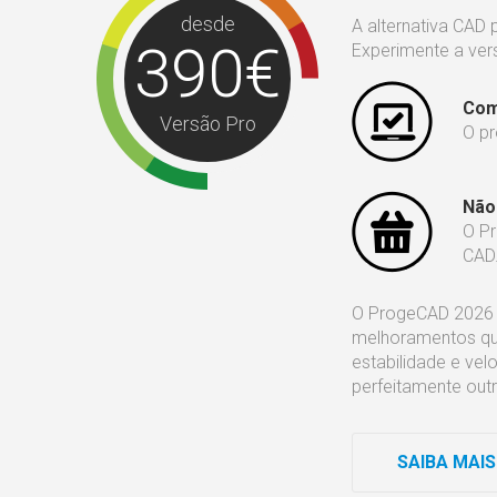
desde
A alternativa CAD
390€
Experimente a ve
Com
Versão Pro
O p
Não 
O P
CAD
O ProgeCAD 2026 
melhoramentos que
estabilidade e vel
perfeitamente out
SAIBA MAIS