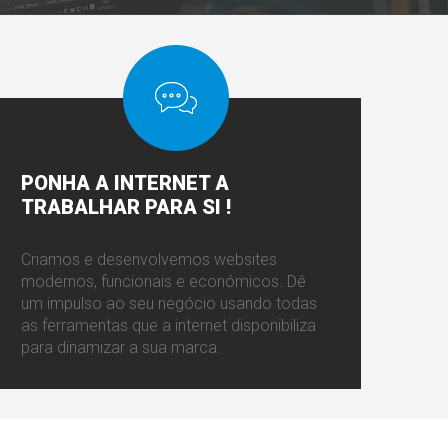
PONHA
A INTERNET A
TRABALHAR PARA SI !
Criamos e desenvolvemos websites
modernos, funcionais e económicos. Dê
um impulso ao seu negócio usando todas
as ferramentas que a internet disponibiliza
para dinamizar a sua marca.