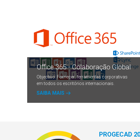
Office 365 - Colaboração Global
ção
Objectivo: Fornecer ferramentas corporativas
em todos os escritórios internacionais.
SAIBA MAIS
PROGECAD 20