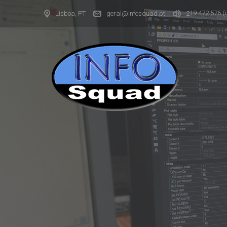
19 472 576
(
Lisboa, PT
geral@infosquad.pt
2