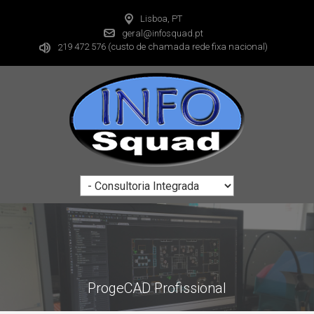
Lisboa, PT
geral@infosquad.pt
19 472 576
(custo de chamada rede fixa nacional)
2
ProgeCAD Profissional