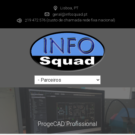
Lisboa, PT
geral@infosquad.pt
19 472 576
(custo de chamada rede fixa nacional)
2
ProgeCAD Profissional