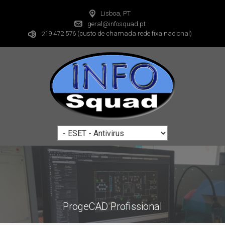
Lisboa, PT
geral@infosquad.pt
19 472 576
(custo de chamada rede fixa nacional)
2
ProgeCAD Profissional