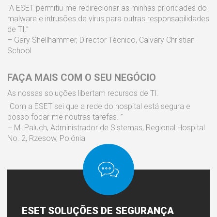
"A ESET permitiu-me redirecionar as minhas prioridades do
malware e intrusões de vírus para outras responsabilidades
de TI.”
– Gary Shellhammer, Director Técnico, Calvary Christian
School
FAÇA MAIS COM O SEU NEGÓCIO
As nossas soluções libertam recursos de TI.
"Com a ESET sei que a rede do hospital está segura e
posso focar-me noutras tarefas. ”
– M. Paluch, Administrador de Sistemas, Regional Hospital
No. 2, Rzesow, Polónia
ESET
SOLUÇÕES DE SEGURANÇA