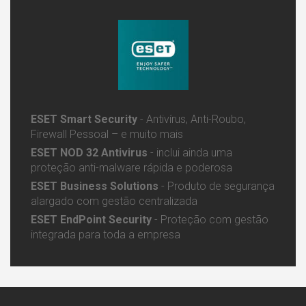
ESET Smart Security
-
Antivírus, Anti-Roubo,
Firewall Pessoal – e muito mais
ESET NOD 32 Antivirus
- inclui
ainda uma
proteção anti-malware rápida e poderosa
ESET Business Solutions
- Produto de segurança
alargado com gestão centralizada
ESET EndPoint Security
- Proteção com gestão
integrada para toda a empresa