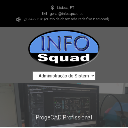
Lisboa, PT
geral@infosquad.pt
19 472 576
(custo de chamada rede fixa nacional)
2
ProgeCAD Profissional