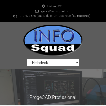
Lisboa, PT
geral@infosquad.pt
19 472 576
(custo de chamada rede fixa nacional)
2
ProgeCAD Profissional