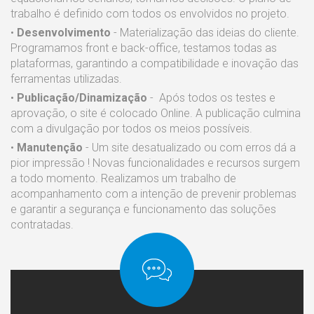
trabalho é definido com todos os envolvidos no projeto.
•
Desenvolvimento
- Materialização das ideias do cliente.
Programamos front e back-office, testamos todas as
plataformas, garantindo a compatibilidade e inovação das
ferramentas utilizadas.
•
Publicação/Dinamização
- Após todos os testes e
aprovação, o site é colocado Online. A publicação culmina
com a divulgação por todos os meios possíveis.
•
Manutenção
- Um site desatualizado ou com erros dá a
pior impressão ! Novas funcionalidades e recursos surgem
a todo momento. Realizamos um trabalho de
acompanhamento com a intenção de prevenir problemas
e garantir a segurança e funcionamento das soluções
contratadas.