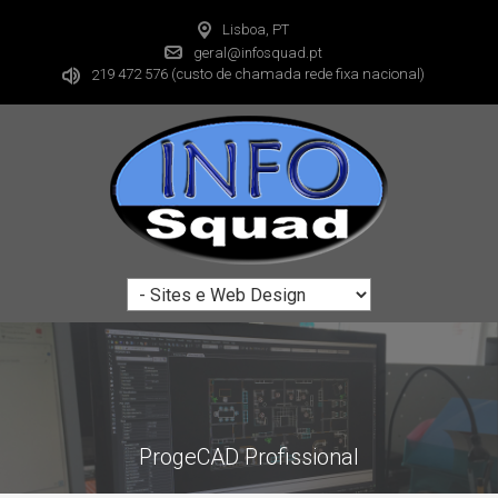
Lisboa, PT
geral@infosquad.pt
19 472 576
(custo de chamada rede fixa nacional)
2
ProgeCAD Profissional