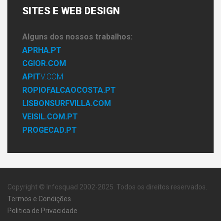
SITES
E WEB DESIGN
Alguns dos nossos trabalhos:
APRHA.PT
CGIOR.COM
APIT
V.COM
ROPIOFALCAOCOSTA.PT
LISBONSURFVILLA.COM
VEISIL.COM.PT
PROGECAD.PT
Copyright © Infosquad 2002-2025. Todos os direitos reservados.
Termos e Condições
Politica de Privacidade