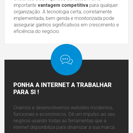
importante
vantagem competitiva
para qualquer
organização. A tecnologia certa, corretamente
implementada, bem gerida e monitorizada pode
assegurar ganhos significativos em crescimento e
eficiência do negócio.
PONHA
A INTERNET A TRABALHAR
PARA SI !
Criamos e desenvolvemos websites modernos,
funcionais e económicos. Dê um impulso ao seu
negócio usando todas as ferramentas que a
internet disponibiliza para dinamizar a sua marca.