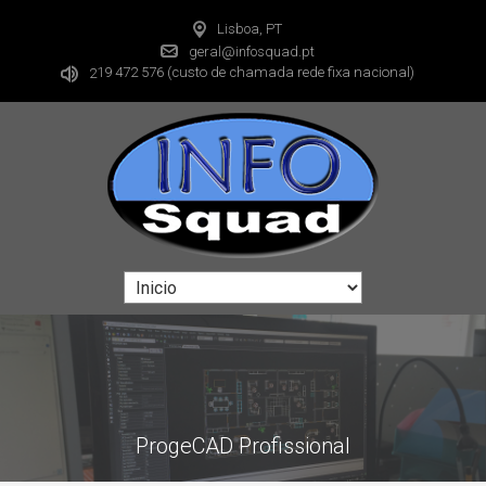
Lisboa, PT
geral@infosquad.pt
19 472 576
(custo de chamada rede fixa nacional)
2
ProgeCAD Profissional