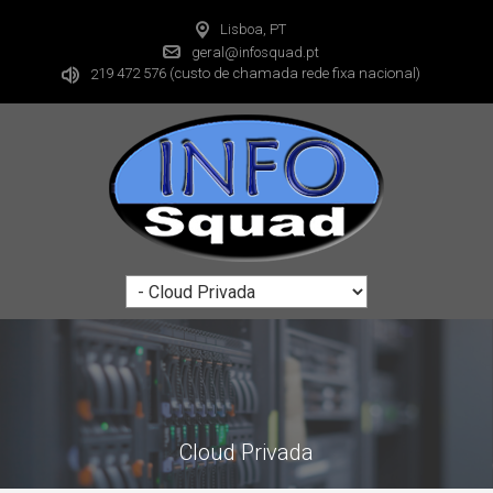
Lisboa, PT
geral@infosquad.pt
19 472 576
(custo de chamada rede fixa nacional)
2
Cloud Privada